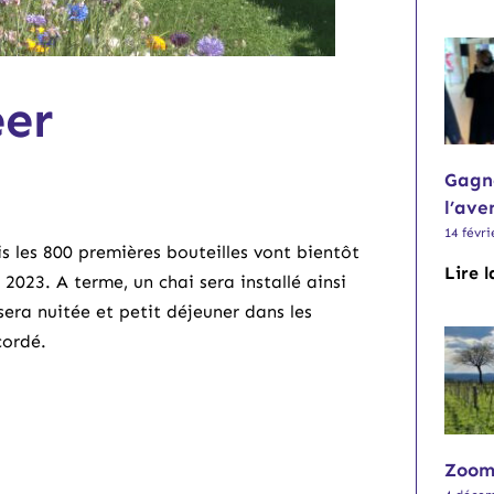
eer
Gagne
l’ave
14 févri
 les 800 premières bouteilles vont bientôt
Lire l
2023. A terme, un chai sera installé ainsi
era nuitée et petit déjeuner dans les
cordé.
Zoom