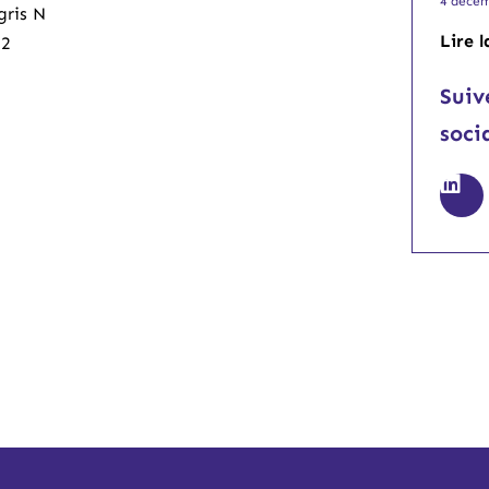
4 décem
gris N
Lire l
22
Suiv
soci