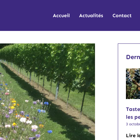
Accueil
Actualités
Contact
Dern
Taste
les p
3 octob
Lire l