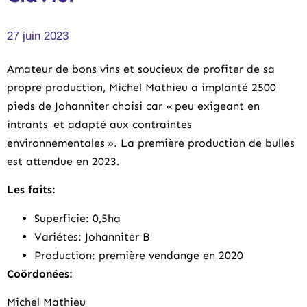
27 juin 2023
Amateur de bons vins et soucieux de profiter de
s
a
propre production,
Michel Mathieu a
implanté 2500
pieds de
Johan
n
iter choisi car «
peu exige
a
nt en
intrants et adapté aux
contraintes
environnementales
»
.
La
première production de bulles
est attendue en 2023
.
Les faits:
Superficie: 0,5ha
Variétes: Johanniter B
Production: p
remière vendange en 2020
Coördonées:
Michel Mathieu