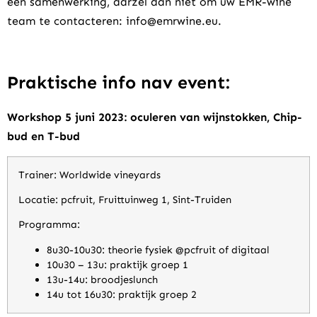
een samenwerking, aarzel dan niet om uw EMR-wine
team te contacteren:
info@emrwine.eu
.
Praktische info nav event:
Workshop 5 juni 2023: oculeren van wijnstokken, Chip-
bud en T-bud
Trainer: Worldwide vineyards
Locatie:
pcfruit, Fruittuinweg 1, Sint-Truiden
Programma:
8u30-10u30: theorie fysiek @pcfruit of digitaal
10u30 – 13u: praktijk groep 1
13u-14u: broodjeslunch
14u tot 16u30: praktijk groep 2