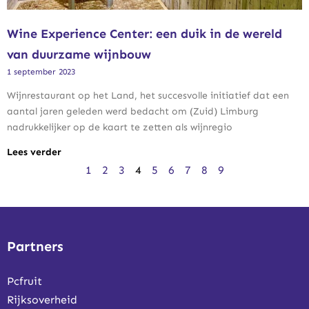
Wine Experience Center: een duik in de wereld
van duurzame wijnbouw
1 september 2023
Wijnrestaurant op het Land, het succesvolle initiatief dat een
aantal jaren geleden werd bedacht om (Zuid) Limburg
nadrukkelijker op de kaart te zetten als wijnregio
Lees verder
1
2
3
4
5
6
7
8
9
Partners
Pcfruit
Rijksoverheid